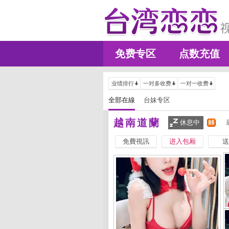
免费专区
点数充值
业绩排行
一对多收费
一对一收费
全部在線
台妹专区
越南道蘭
休息中
免費視訊
进入包厢
送