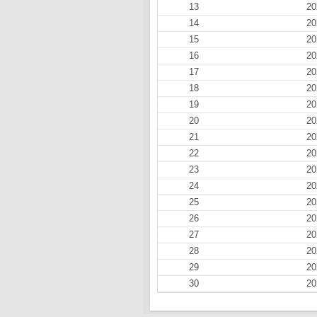
13
20
14
20
15
20
16
20
17
20
18
20
19
20
20
20
21
20
22
20
23
20
24
20
25
20
26
20
27
20
28
20
29
20
30
20