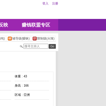
登入
注册
反映
赚钱联盟专区
纯)
辅导级(暧昧)
限制级(火辣)
体重 : 43
身高 : 166
区域 : 亞洲