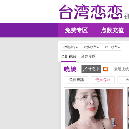
免费专区
点数充值
业绩排行
一对多收费
一对一收费
全部在線
台妹专区
曉婉
休息中
最近上线
免費視訊
进入包厢
送