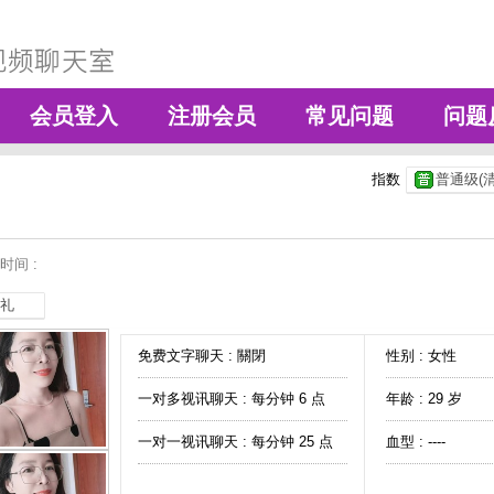
会员登入
注册会员
常见问题
问题
指数
普通级(清
时间 :
礼
免费文字聊天 :
關閉
性别 : 女性
一对多视讯聊天 :
每分钟 6 点
年龄 : 29 岁
一对一视讯聊天 :
每分钟 25 点
血型 : ----