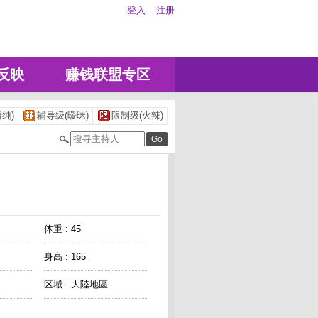
登入
注册
反映
赚钱联盟专区
纯)
辅导级(暧昧)
限制级(火辣)
体重 : 45
身高 : 165
区域 : 大陸地區