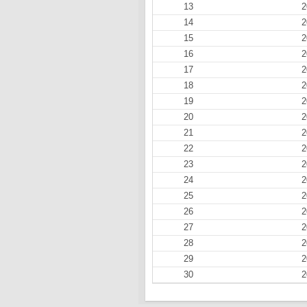
13
2
14
2
15
2
16
2
17
2
18
2
19
2
20
2
21
2
22
2
23
2
24
2
25
2
26
2
27
2
28
2
29
2
30
2