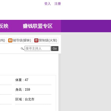
登入
注册
反映
赚钱联盟专区
纯)
辅导级(暧昧)
限制级(火辣)
体重 : 47
身高 : 159
区域 : 台北市