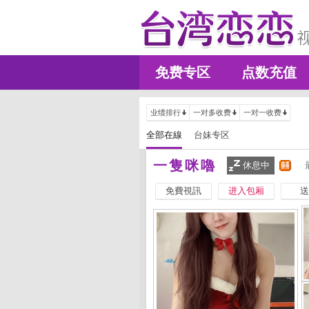
免费专区
点数充值
业绩排行
一对多收费
一对一收费
全部在線
台妹专区
一隻咪嚕
休息中
免費視訊
进入包厢
送